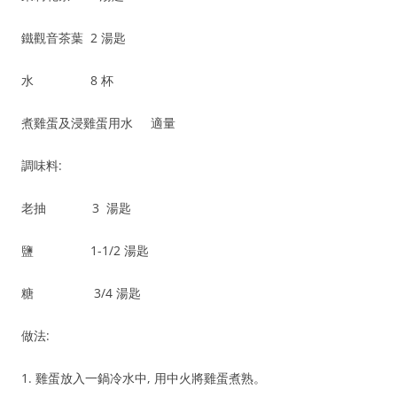
鐵觀音茶葉 2 湯匙
水 8 杯
煮雞蛋及浸雞蛋用水 適量
調味料:
老抽 3 湯匙
鹽 1-1/2 湯匙
糖 3/4 湯匙
做法:
1. 雞蛋放入一鍋冷水中, 用中火將雞蛋煮熟。