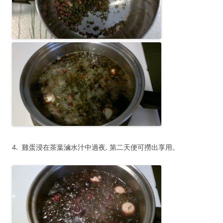
4. 雞蛋浸在茶葉滷水汁中過夜, 第二天便可撈出享用。