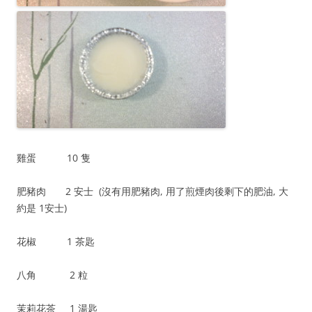
雞蛋 10 隻
肥豬肉 2 安士 (沒有用肥豬肉, 用了煎煙肉後剩下的肥油, 大
約是 1安士)
花椒 1 茶匙
八角 2 粒
茉莉花茶 1 湯匙