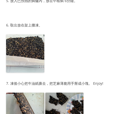
5. 放入已預熱的焗爐內，放在中格焗 6分鐘。
6. 取出放在架上攤凍。
7. 凍後小心把牛油紙撕去，把芝麻薄脆用手掰成小塊。 Enjoy!