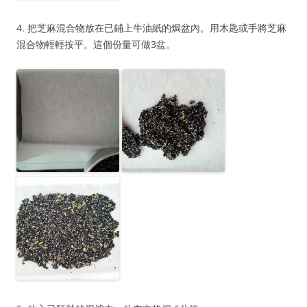
4. 把芝麻混合物放在已鋪上牛油紙的焗盆內。用木匙或手將芝麻
混合物輕輕按平。這個份量可做3盆。