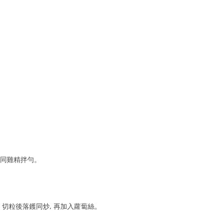
APPLE WALNUT TEA CAKE
牛油糖
芒果LASSI
豬肉乾
雪梨炖雪耳
杏仁餅
楊枝甘露
蝴蝶酥餅
APPLE ROSES
紅豆椰汁糕
菠蘿 LASSI
高力豆沙
蔔水同雞精拌勻。
草莓布甸
TIRAMISU 提拉米蘇
反沙芋頭
, 切粒後落鑊同炒, 再加入蘿蔔絲。