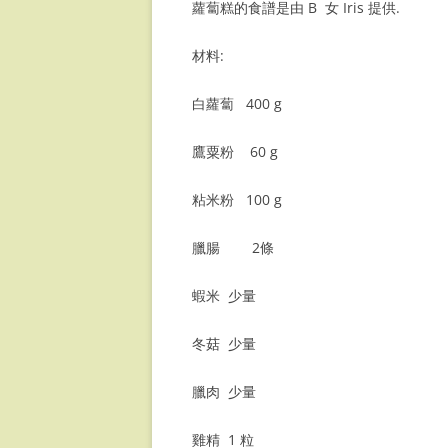
蘿蔔糕的食譜是由 B 女 Iris 提供.
數字排骨
牛筋凍
牛奶炖烏雞
黑醋泡黑豆
蘿蔔糕 (二)
材料:
簡易叉燒
西汁炆牛脷
糟鹵雞翼
士多啤梨果醬
冰皮月餅
白蘿蔔 400 g
可樂豬手
牛油開心果烤羊架
海南雞飯
馬蹄糕
鷹粟粉 60 g
椒醬肉
咖喱水果牛腩
海南雞飯 BY 
免煮冰皮月餅
粘米粉 100 g
脆皮燒肉
大少牛扒
CHICKEN T
椰汁糖環
董家烤排骨
焗火雞
笑口棗
臘腸 2條
豬耳凍
茶熏雞
酥角
蝦米 少量
可樂豬手
水牛城雞翼 (B
湯丸
冬菇 少量
梅菜扣肉
七彩芝麻湯丸
臘肉 少量
紅菜頭椰菜豬骨湯
金箔鯉魚年糕
雞精 1 粒
紅菜頭椰菜豬骨湯 PART 2