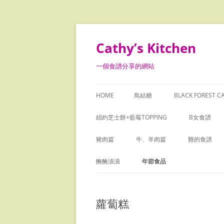
Skip
to
content
Cathy’s Kitchen
一個食譜分享的網站
HOME
鳥結糖
BLACK FOREST C
紐約芝士餅+藍莓TOPPING
B女食譜
豬肉篇
牛、羊肉篇
雞的食譜
木瓜瘦肉日月魚燉湯
蒜香牛柳粒
烏雞花旗參
醃醃漬漬
年節食品
香茅豬扒
越式牛肉粉
簡易鹽焗雞
咸金桔
焗椰汁糯米糕
蘿蔔糕
日式吉列豬扒
咖喱牛腩飯
花膠炖雞
臘八蒜
芋頭糕
豬腳薑
洋蔥牛肉薯絲餅
焗火雞腿
黑蒜
蘿蔔糕
黑蒜