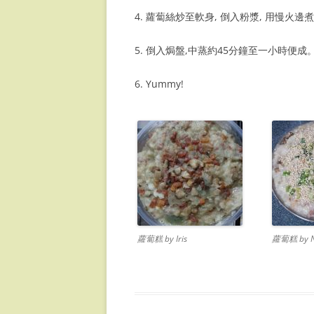
4. 蘿蔔絲炒至軟身, 倒入粉漿, 用慢火
5. 倒入焗盤,中蒸約45分鐘至一小時便成
6. Yummy!
蘿蔔糕 by Iris
蘿蔔糕 by N