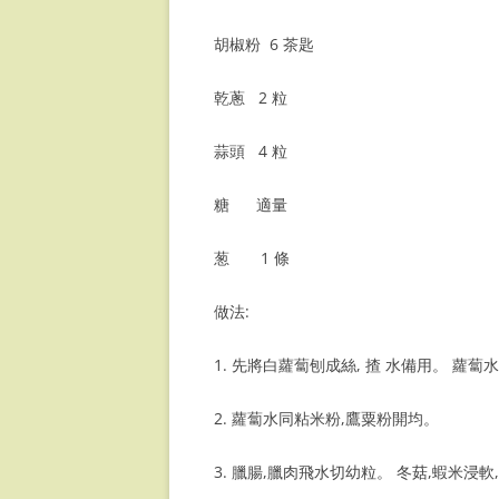
大厨手切蘿蔔糕
胡椒粉 6 茶匙
中式豬扒
胡椒豬肚湯
乾蔥 2 粒
蓮藕炆豬腩肉
蒜頭 4 粒
魷魚蒸肉餅
糖 適量
意式糖醋金沙骨
葱 1 條
做法:
1. 先將白蘿蔔刨成絲, 揸 水備用。 蘿
2. 蘿蔔水同粘米粉,鷹粟粉開均。
3. 臘腸,臘肉飛水切幼粒。 冬菇,蝦米浸軟