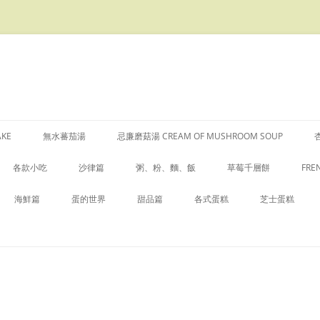
AKE
無水蕃茄湯
忌廉磨菇湯 CREAM OF MUSHROOM SOUP
各款小吃
沙律篇
粥、粉、麵、飯
草莓千層餅
FRE
叉燒酥
ZUCCHINI “PASTA” WITH PESTO
生炒糯米飯
綠
海鮮篇
蛋的世界
甜品篇
各式蛋糕
芝士蛋糕
醃酸甜青瓜、蘿蔔
青木瓜沙律
蕃茄飯
做 
湯
白酒煮青口
五香茶葉蛋
木薯布甸
意大利榛子南瓜杏仁蛋糕
傳統芝士蛋糕
酸齋
港式雜果沙律
手擀麵
彩
帶子煙肉卷
金針菇煎蛋 ENOKITAKE OMELETTE
椰汁馬荳糕
心太軟
日式芝士蛋糕
涼拌豆腐
牛油果蘋果蕃茄沙律
雜菌乾燒伊麵
花生醬汁
蒜茸牛油焗龍蝦尾
涼瓜煎蛋
豆腐花
戚風蛋糕 (CHIFFON CAKE)
芒果芝士蛋糕
QUESADILLA – 墨西哥玉米餅
隨心炒飯
酒煮大蜆
蒸水蛋
法式焦糖燉蛋
士干餅（SCONES）
朱古力日式芝