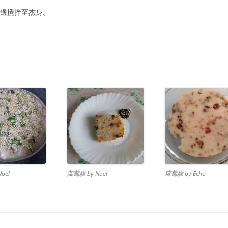
RAINBOW CONFETTI COCONUT
邊煮邊攪拌至杰身。
MOULD 彩虹椰奶凍
杞子桂花糕
。
水晶果凍
oel
蘿蔔糕 by Noel
蘿蔔糕 by Echo