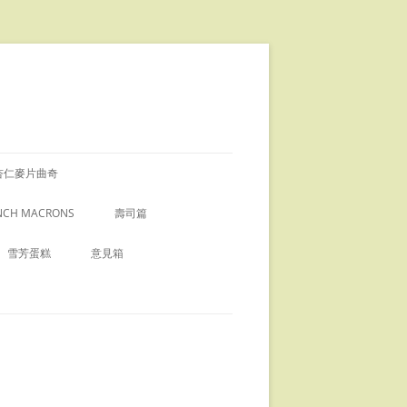
杏仁麥片曲奇
NCH MACRONS
壽司篇
茶馬卡龍
壽司飯的做法
雪芳蛋糕
意見箱
FRENCH MACRONS 的 小貼士
海膽刺身
谷古雪芳蛋糕
虹馬卡龍
海膽壽司
薰衣草雪芳蛋糕
飛魚子壽司
芝士戚風蛋糕
蛋壽司
士蛋糕
椰子雪芳蛋糕