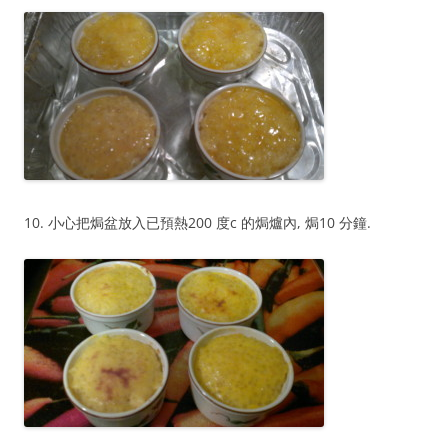
10. 小心把焗盆放入已預熱200 度c 的焗爐內, 焗10 分鐘.