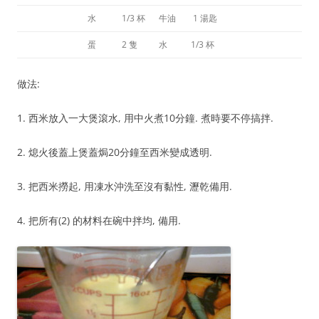
水 1/3 杯
牛油 1 湯匙
蛋 2 隻
水 1/3 杯
做法:
1. 西米放入一大煲滾水, 用中火煮10分鐘. 煮時要不停搞拌.
2. 熄火後蓋上煲蓋焗20分鐘至西米變成透明.
3. 把西米撈起, 用凍水沖洗至沒有黏性, 瀝乾備用.
4. 把所有(2) 的材料在碗中拌均, 備用.