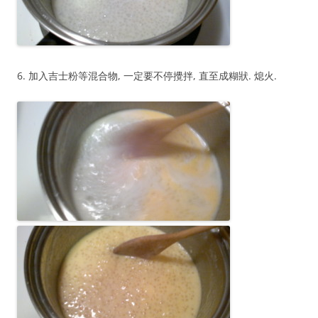
6. 加入吉士粉等混合物, 一定要不停攪拌, 直至成糊狀. 熄火.