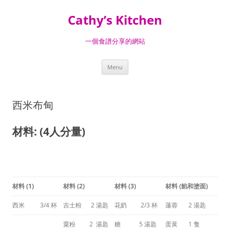
Skip
to
Cathy’s Kitchen
content
一個食譜分享的網站
Menu
西米布甸
材料: (4人分量)
材料
(1)
材料
(2)
材料
(3)
材料
(
餡和塗面
)
西米 3/4 杯
吉士粉 2 湯匙
花奶 2/3 杯
蓮蓉 2 湯匙
粟粉 2 湯匙
糖 5 湯匙
蛋黃 1 隻