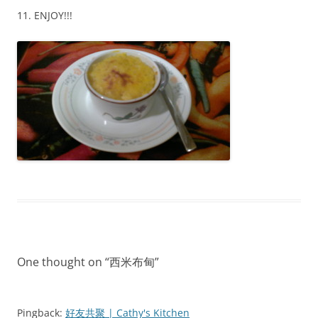
11. ENJOY!!!
One thought on “
西米布甸
”
Pingback:
好友共聚 | Cathy's Kitchen