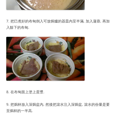
7. 把巳煮好的布甸倒入可放焗爐的器皿內至半滿, 加入蓮蓉, 再加
入餘下的布甸.
8. 在布甸面上塗上蛋漿.
9. 把焗杯放入深焗盆內, 然後把滾水注入深焗盆, 滾水的份量是要
至焗杯的一半高.