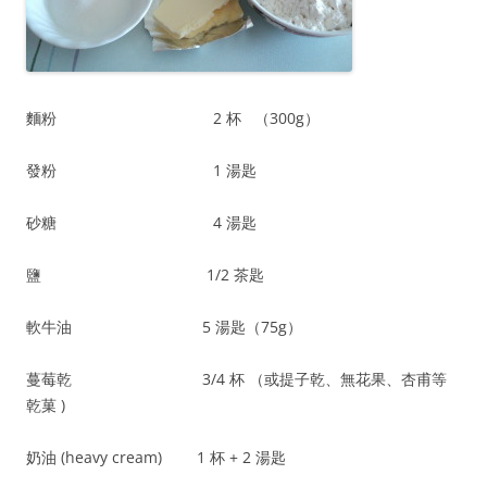
麵粉 2 杯 （300g）
發粉 1 湯匙
砂糖 4 湯匙
鹽 1/2 茶匙
軟牛油 5 湯匙（75g）
蔓莓乾 3/4 杯 （或提子乾、無花果、杏甫等
乾菓 )
奶油 (heavy cream) 1 杯 + 2 湯匙