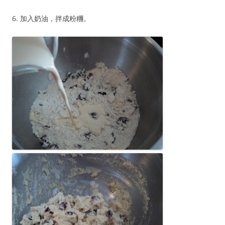
6. 加入奶油，拌成粉糰。