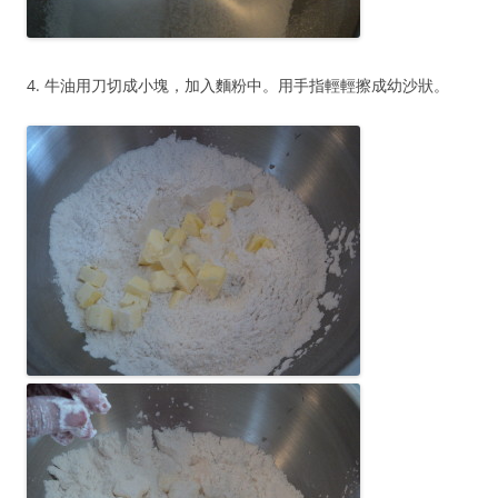
4. 牛油用刀切成小塊，加入麵粉中。用手指輕輕擦成幼沙狀。