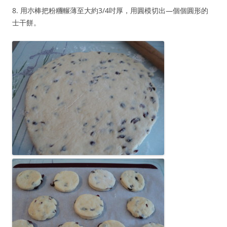
8. 用朩棒把粉糰輾薄至大約3/4吋厚，用圓模切出—個個圓形的
士干餅。