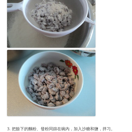
3. 把餘下的麵粉、發粉同篩在碗內，加入沙糖和鹽，拌习。