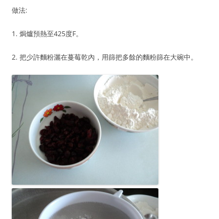
做法:
1. 焗爐預熱至425度F。
2. 把少許麵粉灑在蔓莓乾內，用篩把多餘的麵粉篩在大碗中。