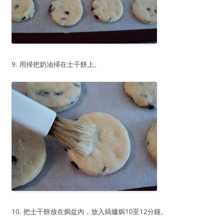
9. 用掃把奶油掃在士干餅上。
10. 把士干餅放在焗盆內，放入熇爐焗10至12分鐘。