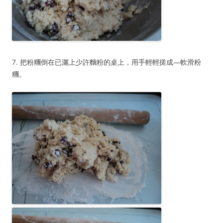
7. 把粉糰倒在已灑上少許麵粉的桌上，用手輕輕搓成—軟滑粉
糰。