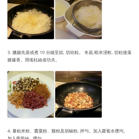
3. 臘腸先蒸或煮 10 分鐘至腍, 切幼粒。 冬菇,蝦米浸軟, 切粒後落
鑊爆香。用瑤柱絲省功夫。
4. 量粘米粉、鷹粟粉、雞粉及胡椒粉, 拌勻。加入蘿蔔水攪均。
加入蘿蔔絲, 攪勻。