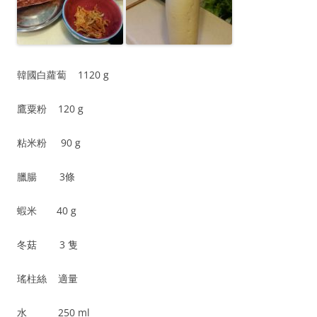
韓國白蘿蔔 1120 g
鷹粟粉 120 g
粘米粉 90 g
臘腸 3條
蝦米 40 g
冬菇 3 隻
瑤柱絲 適量
水 250 ml