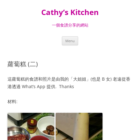
Skip
to
Cathy’s Kitchen
content
一個食譜分享的網站
Menu
蘿蔔糕 (二)
這蘿蔔糕的食譜和照片是由我的「大姐姐」(也是 B 女) 老遠從香
港透過 What’s App 提供. Thanks
材料: