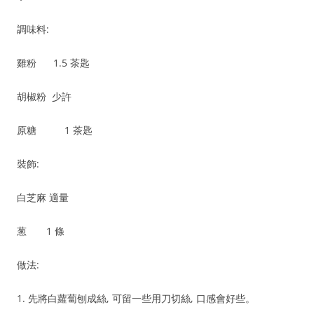
調味料:
雞粉 1.5 茶匙
胡椒粉 少許
原糖 1 茶匙
裝飾:
白芝麻 適量
葱 1 條
做法:
1. 先將白蘿蔔刨成絲, 可留一些用刀切絲, 口感會好些。