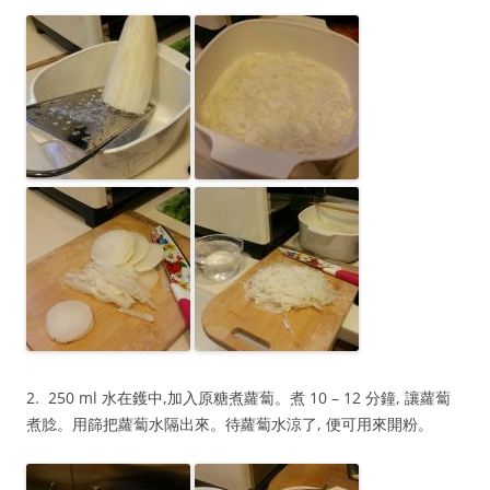
2. 250 ml 水在鑊中,加入原糖煮蘿蔔。煮 10 – 12 分鐘, 讓蘿蔔
煮腍。用篩把蘿蔔水隔出來。待蘿蔔水涼了, 便可用來開粉。