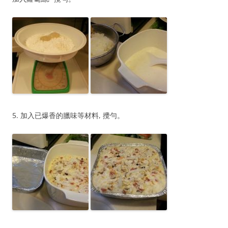
5. 加入已爆香的臘味等材料, 攪勻。