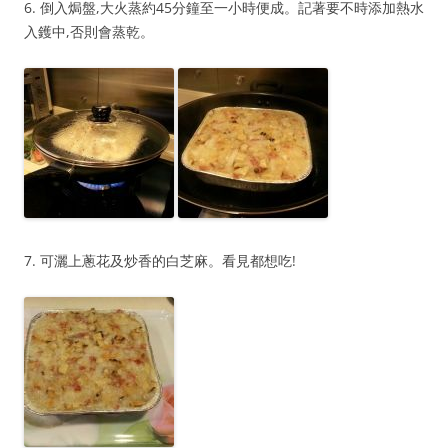
6. 倒入焗盤,大火蒸約45分鐘至一小時便成。記著要不時添加熱水
入鑊中,否則會蒸乾。
7. 可灑上蔥花及炒香的白芝麻。看見都想吃!