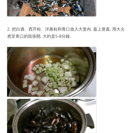
2. 把白酒、西芹粒、洋蔥粒和青口放入大煲內, 蓋上煲蓋, 用大火
煮至青口的殼張開, 大約是5-8分鐘.