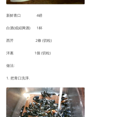
新鮮青口 4磅
白酒(或紹興酒) 1杯
西芹 2條 (切粒)
洋蔥 1個 (切粒)
做法:
1. 把青口洗淨.