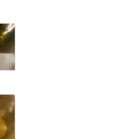
APPLE WALNUT TEA CAKE
牛油糖
芒果LASSI
豬肉乾
雪梨炖雪耳
杏仁餅
楊枝甘露
蝴蝶酥餅
APPLE ROSES
紅豆椰汁糕
菠蘿 LASSI
高力豆沙
草莓布甸
TIRAMISU 提拉米蘇
反沙芋頭