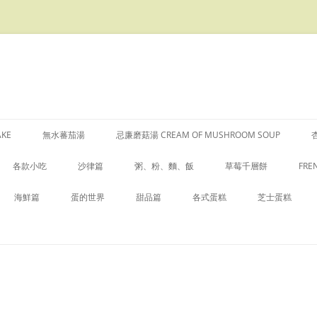
AKE
無水蕃茄湯
忌廉磨菇湯 CREAM OF MUSHROOM SOUP
各款小吃
沙律篇
粥、粉、麵、飯
草莓千層餅
FRE
叉燒酥
ZUCCHINI “PASTA” WITH PESTO
生炒糯米飯
綠
海鮮篇
蛋的世界
甜品篇
各式蛋糕
芝士蛋糕
醃酸甜青瓜、蘿蔔
青木瓜沙律
蕃茄飯
做 
湯
白酒煮青口
五香茶葉蛋
木薯布甸
意大利榛子南瓜杏仁蛋糕
傳統芝士蛋糕
酸齋
港式雜果沙律
手擀麵
彩
帶子煙肉卷
金針菇煎蛋 ENOKITAKE OMELETTE
椰汁馬荳糕
心太軟
日式芝士蛋糕
涼拌豆腐
牛油果蘋果蕃茄沙律
雜菌乾燒伊麵
花生醬汁
蒜茸牛油焗龍蝦尾
涼瓜煎蛋
豆腐花
戚風蛋糕 (CHIFFON CAKE)
芒果芝士蛋糕
QUESADILLA – 墨西哥玉米餅
隨心炒飯
酒煮大蜆
蒸水蛋
法式焦糖燉蛋
士干餅（SCONES）
朱古力日式芝