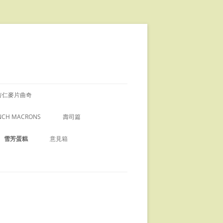
杏仁麥片曲奇
NCH MACRONS
壽司篇
茶馬卡龍
壽司飯的做法
雪芳蛋糕
意見箱
FRENCH MACRONS 的 小貼士
海膽刺身
谷古雪芳蛋糕
虹馬卡龍
海膽壽司
薰衣草雪芳蛋糕
飛魚子壽司
芝士戚風蛋糕
蛋壽司
士蛋糕
椰子雪芳蛋糕