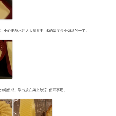
爐內, 小心把熱水注入大焗盆中, 水的深度是小焗盆的一半。
焗15 分鐘便成。取出放在架上放涼, 便可享用。