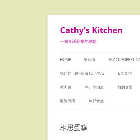
Skip
to
content
Cathy’s Kitchen
一個食譜分享的網站
HOME
鳥結糖
BLACK FOREST C
紐約芝士餅+藍莓TOPPING
B女食譜
豬肉篇
牛、羊肉篇
雞的食譜
木瓜瘦肉日月魚燉湯
蒜香牛柳粒
烏雞花旗參
醃醃漬漬
年節食品
香茅豬扒
越式牛肉粉
簡易鹽焗雞
咸金桔
焗椰汁糯米糕
相思蛋糕
日式吉列豬扒
咖喱牛腩飯
花膠炖雞
臘八蒜
芋頭糕
豬腳薑
洋蔥牛肉薯絲餅
焗火雞腿
黑蒜
蘿蔔糕
黑蒜