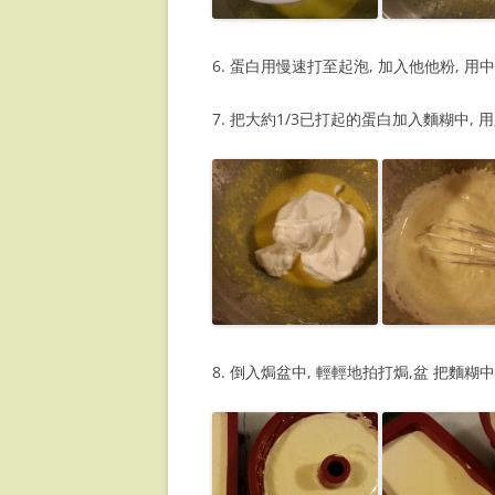
6. 蛋白用慢速打至起泡, 加入他他粉, 用
7. 把大約1/3已打起的蛋白加入麵糊中, 
8. 倒入焗盆中, 輕輕地拍打焗,盆 把麵