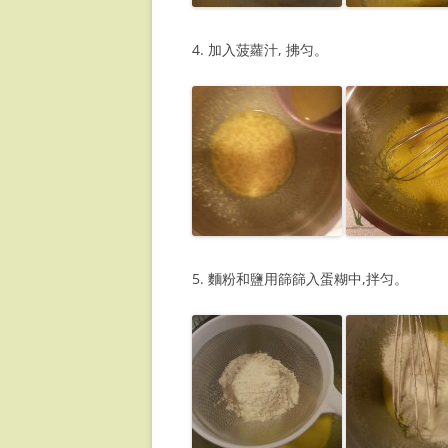
4. 加入菠蘿汁, 拂匀。
5. 麵粉和鹽用篩篩入蛋糊中,拌匀。