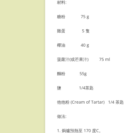
材料:
數字排骨
牛筋凍
牛奶炖烏雞
黑醋泡黑豆
蘿蔔糕 (二)
糖粉 75 g
簡易叉燒
西汁炆牛脷
糟鹵雞翼
士多啤梨果醬
冰皮月餅
雞蛋 5 隻
可樂豬手
牛油開心果烤羊架
海南雞飯
馬蹄糕
椰油 40 g
椒醬肉
咖喱水果牛腩
海南雞飯 BY 
免煮冰皮月餅
菠蘿汁(或芒果汁) 75 ml
脆皮燒肉
大少牛扒
CHICKEN T
椰汁糖環
董家烤排骨
焗火雞
笑口棗
麵粉 55g
豬耳凍
茶熏雞
酥角
鹽 1/4茶匙
可樂豬手
水牛城雞翼 (B
湯丸
他他粉 (Cream of Tartar) 1/4 茶匙
梅菜扣肉
七彩芝麻湯丸
做法:
紅菜頭椰菜豬骨湯
金箔鯉魚年糕
1. 焗爐預熱至 170 度C。
紅菜頭椰菜豬骨湯 PART 2