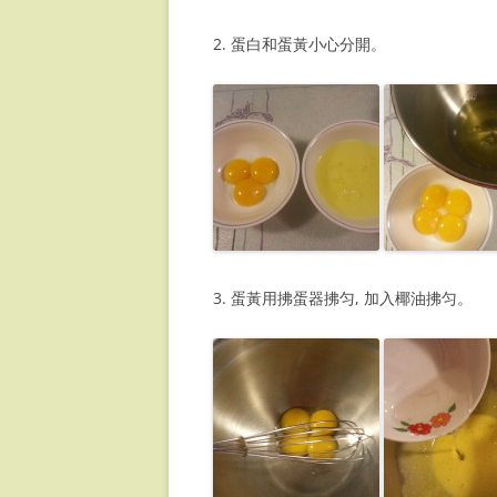
大厨手切蘿蔔糕
2. 蛋白和蛋黃小心分開。
中式豬扒
胡椒豬肚湯
蓮藕炆豬腩肉
魷魚蒸肉餅
意式糖醋金沙骨
3. 蛋黃用拂蛋器拂匀, 加入椰油拂匀。