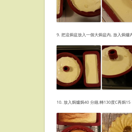
9. 把這焗盆放入一個大焗盆內, 放入焗
10. 放入焗爐焗40 分鐘,轉130度C再