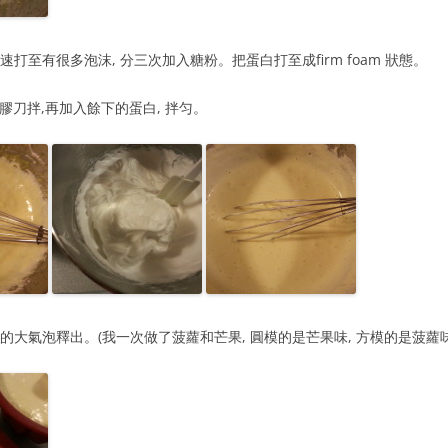
中速打至有很多泡沫, 分三次加入糖粉。把蛋白打至成firm foam 狀態。
用膠刀拌,再加入餘下的蛋白, 拌匀。
糊中的大氣泡釋出。(我一次做了菠蘿和芒果, 圓模的是芒果味, 方模的是菠蘿味