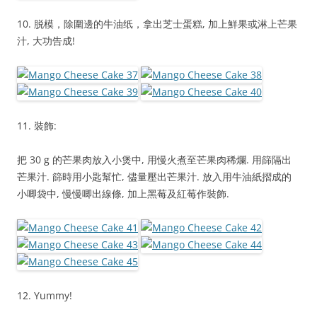
10. 脱模，除圍邊的牛油纸，拿出芝士蛋糕, 加上鮮果或淋上芒果
汁, 大功告成!
11. 裝飾:
把 30 g 的芒果肉放入小煲中, 用慢火煮至芒果肉稀爛. 用篩隔出
芒果汁. 篩時用小匙幫忙, 儘量壓出芒果汁. 放入用牛油紙摺成的
小唧袋中, 慢慢唧出線條, 加上黑莓及紅莓作裝飾.
12. Yummy!