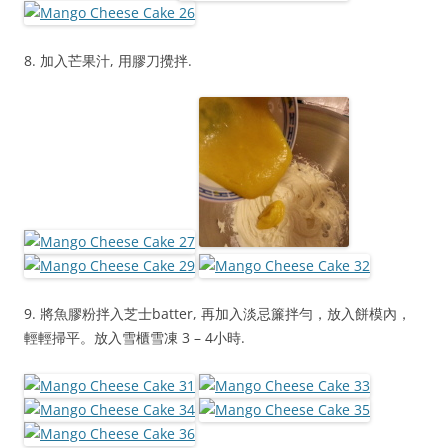
8. 加入芒果汁, 用膠刀攪拌.
9. 將魚膠粉拌入芝士batter, 再加入淡忌簾拌勻，放入餅模內，
輕輕掃平。放入雪櫃雪凍 3 – 4小時.