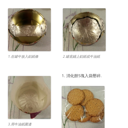
1.在罐中放入鋁紙條
2.罐底鋪上鋁紙或牛油紙
1. 消化餅5塊入袋壓碎.
3.用牛油紙圍邊