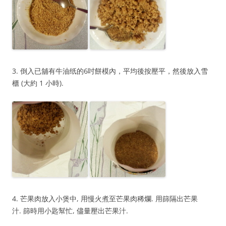
3. 倒入已舖有牛油纸的6吋餅模內，平均後按壓平，然後放入雪
櫃 (大約 1 小時).
4. 芒果肉放入小煲中, 用慢火煮至芒果肉稀爛. 用篩隔出芒果
汁. 篩時用小匙幫忙, 儘量壓出芒果汁.