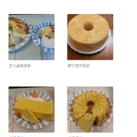
芝士戚風蛋糕
椰子雪芳蛋糕