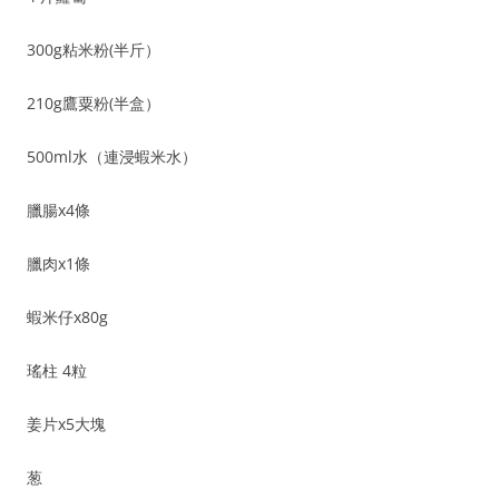
300g粘米粉(半斤）
210g鷹粟粉(半盒）
500ml水（連浸蝦米水）
臘腸x4條
臘肉x1條
蝦米仔x80g
瑤柱 4粒
姜片x5大塊
葱