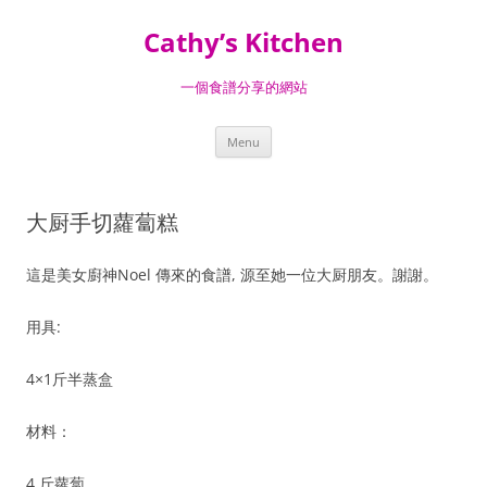
Skip
to
Cathy’s Kitchen
content
一個食譜分享的網站
Menu
大厨手切蘿蔔糕
這是美女廚神Noel 傳來的食譜, 源至她一位大厨朋友。謝謝。
用具:
4×1斤半蒸盒
材料：
4 斤蘿蔔