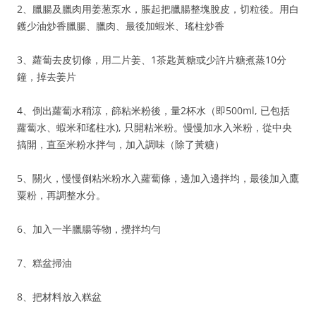
2、臘腸及臘肉用姜葱泵水，脹起把臘腸整塊脫皮，切粒後。用白
鑊少油炒香臘腸、臘肉、最後加蝦米、瑤柱炒香
3、蘿蔔去皮切條，用二片姜、1茶匙黃糖或少許片糖煮蒸10分
鐘，掉去姜片
4、倒出蘿蔔水稍涼，篩粘米粉後，量2杯水（即500ml, 已包括
蘿蔔水、蝦米和瑤柱水), 只開粘米粉。慢慢加水入米粉，從中央
搞開，直至米粉水拌勻，加入調味（除了黃糖）
5、關火，慢慢倒粘米粉水入蘿蔔條，邊加入邊拌均，最後加入鷹
粟粉，再調整水分。
6、加入一半臘腸等物，攪拌均勻
7、糕盆掃油
8、把材料放入糕盆