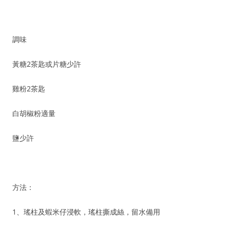
調味
黃糖2茶匙或片糖少許
雞粉2茶匙
白胡椒粉適量
鹽少許
方法：
1、瑤柱及蝦米仔浸軟，瑤柱撕成絲，留水備用